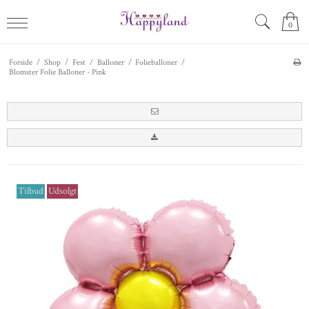
0
Forside
/
Shop
/
Fest
/
Balloner
/
Folieballoner
/
Blomster Folie Balloner - Pink
Tilbud
Udsolgt