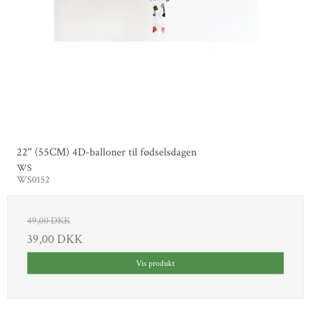
22'' (55CM) 4D-balloner til fødselsdagen
WS
WS0152
49,00 DKK
39,00 DKK
Vis produkt