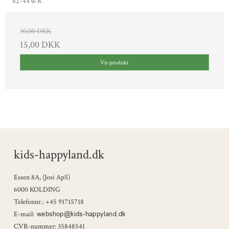
82744WR
30,00 DKK
15,00 DKK
Vis produkt
kids-happyland.dk
Essen 8A, (Josi ApS)
6000 KOLDING
Telefonnr.
:
+45 91715718
E-mail
:
CVR-nummer
:
35848541