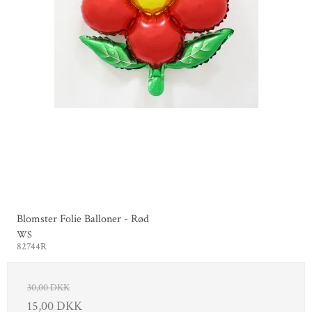
Blomster Folie Balloner - Rød
WS
82744R
30,00 DKK
15,00 DKK