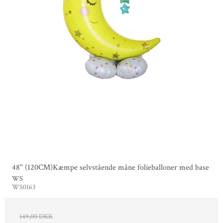
48'' (120CM)Kæmpe selvstående måne folieballoner med base
WS
WS0163
149,00 DKK