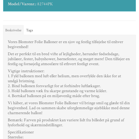
Model/Varenr.:
82744PK
Beskrivelse
Tags
Vores Blomster Folie Balloner er en sjov og festlig tilføjelse til enhver
begivenhed!
Det er perfekt til en bred vifte af lejligheder, herunder fødselsdage,
jubilæer, fester, babyshower, børnefester, og meget mere! Den tilføjer en
festlig og fornøjelig atmosfære til ethvert festligt event.
Vigtige instruktioner:
1. Fyld ballonen med luft eller helium, men overfylde den ikke for at
undgå bristning.
2. Bind ballonen forsvarligt for at forhindre luftlækager.
3. Hold ballonen væk fra skarpe genstande og varme kilder.
4. Bortskaf ballonen på en miljøvenlig måde efter brug.
Vi håber, at vores Blomster Folie Balloner vil bringe smil og glæde til din
begivenhed. Lad os sammen skabe uforglemmelige øjeblikke med denne
charmerende ballon!
Bemærk: Farven på produktet kan variere lidt fra billedet på grund af
lysforhold og skærmindstillinger.
Specifikationer
Størrelse: