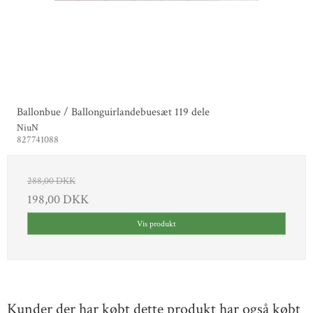
Ballonbue / Ballonguirlandebuesæt 119 dele
NiuN
827741088
288,00 DKK
198,00 DKK
Vis produkt
Kunder der har købt dette produkt har også købt