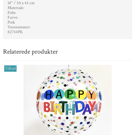
18'' / 50 x 45 cm
Materiale:
Folie
Farve:
Pink
Varenummer:
82744PK
Relaterede produkter
Tilbud