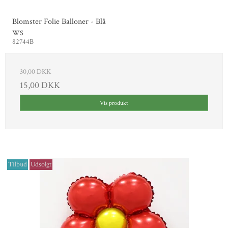
Blomster Folie Balloner - Blå
WS
82744B
30,00 DKK
15,00 DKK
Vis produkt
Tilbud
Udsolgt