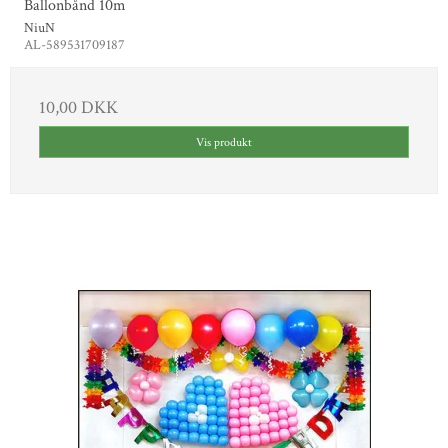
Ballonbånd 10m
NiuN
AL-589531709187
10,00 DKK
Vis produkt