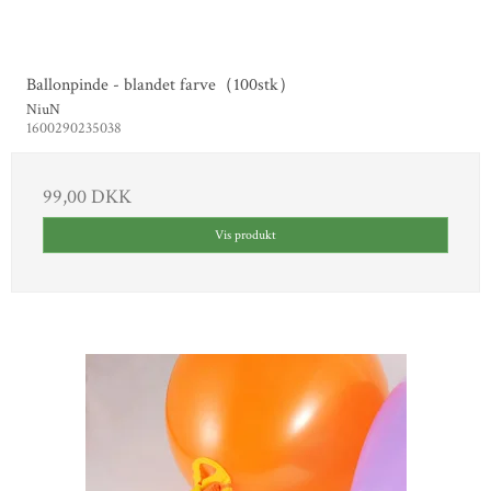
Ballonpinde - blandet farve（100stk）
NiuN
1600290235038
99,00 DKK
Vis produkt