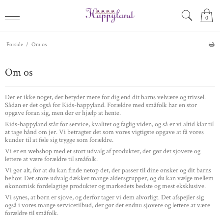
0
Forside
/
Om os
Om os
Der er ikke noget, der betyder mere for dig end dit barns velvære og trivsel.
Sådan er det også for Kids-happyland. Forældre med småfolk har en stor
opgave foran sig, men der er hjælp at hente.
Kids-happyland står for service, kvalitet og faglig viden, og så er vi altid klar til
at tage hånd om jer. Vi betragter det som vores vigtigste opgave at få vores
kunder til at føle sig trygge som forældre.
Vi er en webshop med et stort udvalg af produkter, der gør det sjovere og
lettere at være forældre til småfolk.
Vi gør alt, for at du kan finde netop det, der passer til dine ønsker og dit barns
behov. Det store udvalg dækker mange aldersgrupper, og du kan vælge mellem
økonomisk fordelagtige produkter og markedets bedste og mest eksklusive.
Vi synes, at børn er sjove, og derfor tager vi dem alvorligt. Det afspejler sig
også i vores mange servicetilbud, der gør det endnu sjovere og lettere at være
forældre til småfolk.