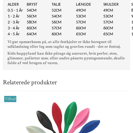
ALDER
BRYST
TALJE
LÆNGDE
SKULDER
0.5 - 1 År
54CM
52CM
49CM
49CM
1 - 2 År
56CM
54CM
53CM
53CM
2 - 3 År
58CM
56CM
57CM
57CM
3 - 4 År
60CM
57CM
60CM
60CM
4 - 5 År
64CM
60CM
65CM
65CM
Vi gør opmærksom på, at alle festkjoler er ikke beregnet til
udklædning eller leg som tagfat og gravlen rundt - det er festtøj.
Kids-happyland kan ikke påtage sig ansvaret, hvis perler, sten,
glimmer, palietter mm. eller andre påsatte pyntegenstande, skulle
falde af ved brugen af varen.
Relaterede produkter
Tilbud