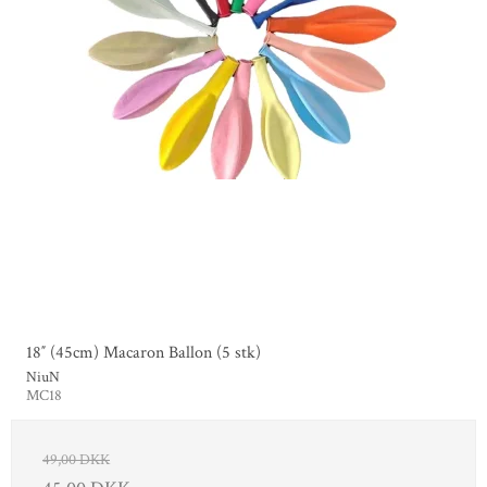
18″ (45cm) Macaron Ballon (5 stk)
NiuN
MC18
49,00 DKK